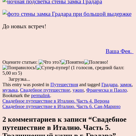
До новых встреч!
Ваша Фея.
Оцените статью:
(1 голосов, средний балл:
5,00 из 5)
Загрузка...
This entry was posted in
Путешествия
and tagged
Градара
,
замок
,
музыка
,
Свадебное путешествие
,
ужин
,
Франческа и Паоло
.
Bookmark the
permalink
.
Post
Свадебное путешествие в Италию. Часть 4. Верона
Свадебное путешествие в Италию. Часть 6. Сан-Марино
navigation
2 комментариев к записи “
Свадебное
путешествие в Италию. Часть 5.
Традиционный ужин в г. Градара
”