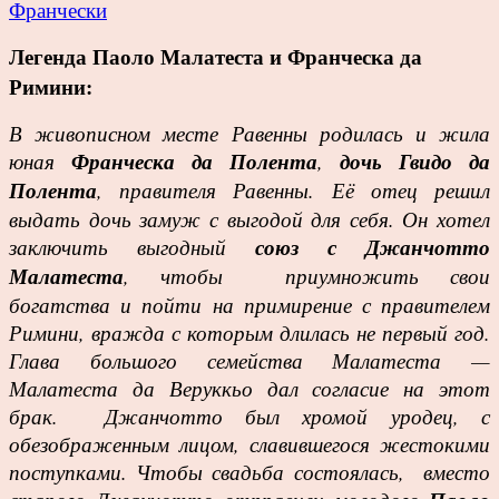
Легенда Паоло Малатеста и Франческа да
Римини:
В живописном месте Равенны родилась и жила
юная
Франческа да Полента
,
дочь Гвидо да
Полента
, правителя Равенны. Её отец решил
выдать дочь замуж с выгодой для себя. Он хотел
заключить выгодный
союз с Джанчотто
Малатеста
, чтобы приумножить свои
богатства и пойти на примирение с правителем
Римини, вражда с которым длилась не первый год.
Глава большого семейства Малатеста —
Малатеста да Веруккьо дал согласие на этот
брак. Джанчотто был хромой уродец, с
обезображенным лицом, славившегося жестокими
поступками. Чтобы свадьба состоялась, вместо