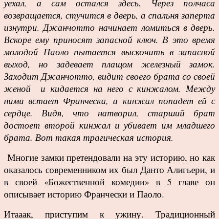
уехал, а сам остался здесь. Через полчаса
возвращается, стучится в дверь, а спальня заперта
изнутри. Джанчотто начинает ломиться в дверь.
Вскоре ему приносят запасной ключ. В это время
молодой Паоло пытается выскочить в запасной
выход, но задевает плащом железный замок.
Заходит Джанчотто, видит своего брата со своей
женой и кидается на него с кинжалом. Между
ними встает Франческа, и кинжал попадет ей с
сердце. Видя, что натворил, старший брат
достоет второй кинжал и убивает им младшего
брата. Вот такая трагическая история.
Многие замки претендовали на эту историю, но как
оказалось современником их был Данто Алигьери, и
в своей «Божественной комедии» в 5 главе он
описывает историю Франчески и Паоло.
Итааак, приступим к ужину. Традиционный