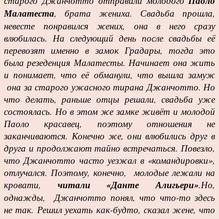
старого Джанчотто отправили молодого
Паоло
Малатеста
, брата жениха. Свадьба прошла,
невесте понравился жених, она в него сразу
влюбилась. На следующий день после свадьбы её
перевозят именно в замок Градары, тогда это
была резеденция Малатесты. Начинает она жить
и понимает, что её обманули, что вышла замуж
она за старого ужасного тирана Джанчотто. Но
что делать, раньше отцы решали, свадьба уже
состоялась. Но в этом же замке живёт и молодой
Паоло красавец, поэтому отношения не
заканчиваются. Конечно же, они влюбились друг в
друга и продолжают тайно встречаться. Повезло,
что Джанчотто часто уезжал в «командировки»,
отлучался. Поэтому, конечно, молодые лежали на
кровати,
читали «Данте Алигьери»
.Но,
однажды, Джанчотто понял, что что-то здесь
не так. Решил уехать как-будто, сказал жене, что