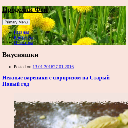
Проделки Феи
Primary Menu
Главная
Контакты
От автора
Вкусняшки
Posted on
13.01.2016
27.01.2016
Нежные вареники с сюрпризом на Старый
Новый год